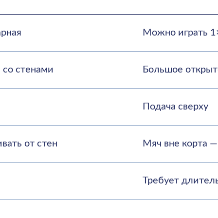
Требует длительной техни
ят во всём мире
аста и уровня подготовки.
нагрузка мягче, чем в теннисе.
ех зависит от взаимодействия с партнёром.
и эндорфинов — неудивительно, что падел называют самым 