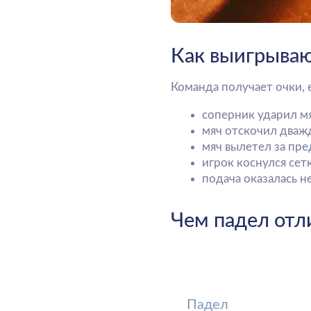
Чем падел отличае
Падел
Игра 2×2, всегда парная
Площадка меньше, со с
Подача снизу
Мяч может отскакивать 