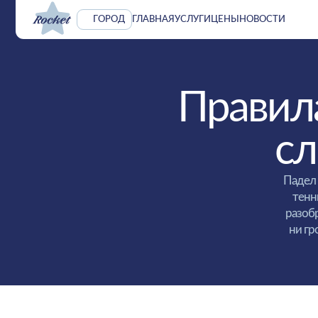
ГОРОД
ГЛАВНАЯ
УСЛУГИ
ЦЕНЫ
НОВОСТИ
Правила 
слов
Падел — это д
тенниса и ск
разобраться в
ни громоздко
Где и как игра