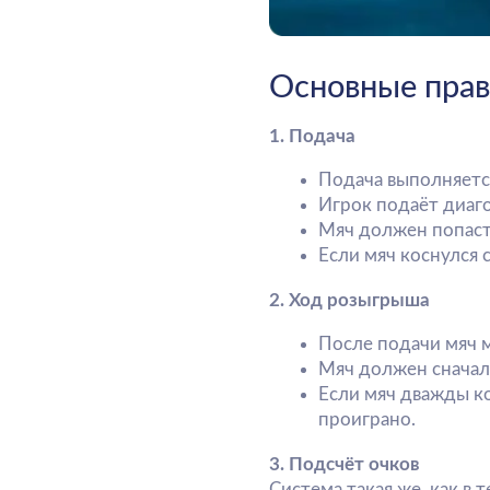
Подача выполняется снизу
Игрок подаёт диагональн
Мяч должен попасть в сер
Если мяч коснулся сетки, 
2. Ход розыгрыша
После подачи мяч можно б
Мяч должен сначала удари
Если мяч дважды коснулся
проиграно.
3. Подсчёт очков
Система такая же, как в теннисе
15 — 30 — 40 — гейм.
Матч обычно играется до 2 выиг