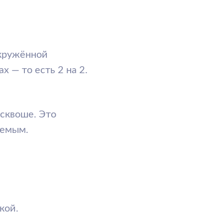
2 на 2.
о
са.