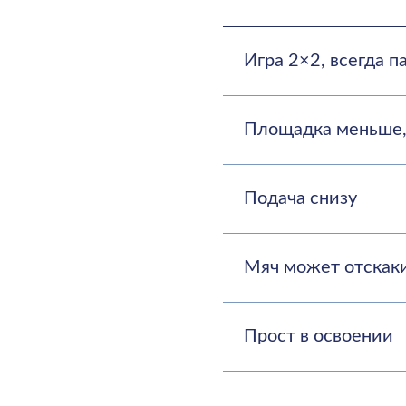
Прост в освоении
Почему падел люб
Подходит для любого возр
Игровой темп высокий, но 
Командная динамика — усп
Море позитивных эмоций 
видом спорта!