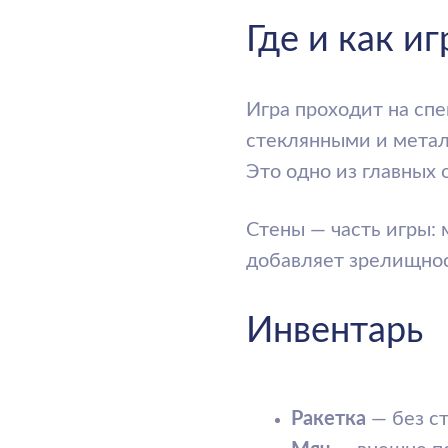
Игра проходит на специал
стеклянными и металлическ
Это одно из главных отлич
Стены — часть игры: мяч, у
добавляет зрелищности и 
Инвентарь
Ракетка
— без струн, 
Мяч
— внешне похож н
Обувь
— с хорошим сц