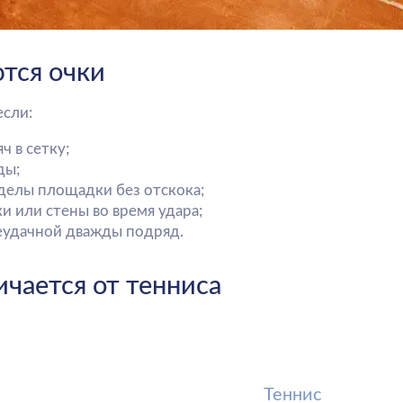
тся от тенниса
Теннис
Можно играть 1×1 или 2×2
тенами
Большое открытое поле
Подача сверху
от стен
Мяч вне корта — конец роз