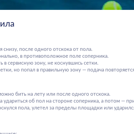
, после одного отскока от пола.
о, в противоположное поле соперника.
висную зону, не коснувшись сетки.
но попал в правильную зону — подача повторяется.
ить на лету или после одного отскока.
ться об пол на стороне соперника, а потом — при желании — о
 пола, улетел за пределы площадки или ударился в сетку — о
:
ранных сетов, в каждом сете — 6 геймов.