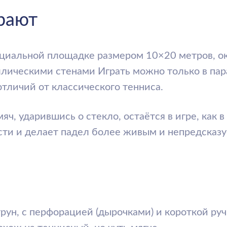
ьной площадке размером 10×20 метров, окружённой
ими стенами Играть можно только в парах — то есть 
ий от классического тенниса.
дарившись о стекло, остаётся в игре, как в сквоше. Эт
делает падел более живым и непредсказуемым.
с перфорацией (дырочками) и короткой ручкой.
а теннисный, но чуть мягче.
еплением, обычно специально для падела или тенни