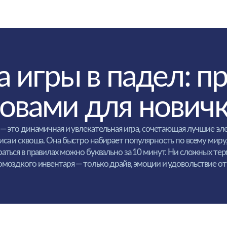
игры в падел: прос
ами для новичков
инамичная и увлекательная игра, сочетающая лучшие элементы
воша. Она быстро набирает популярность по всему миру, ведь
 правилах можно буквально за 10 минут. Ни сложных терминов,
го инвентаря — только драйв, эмоции и удовольствие от игры!
ют