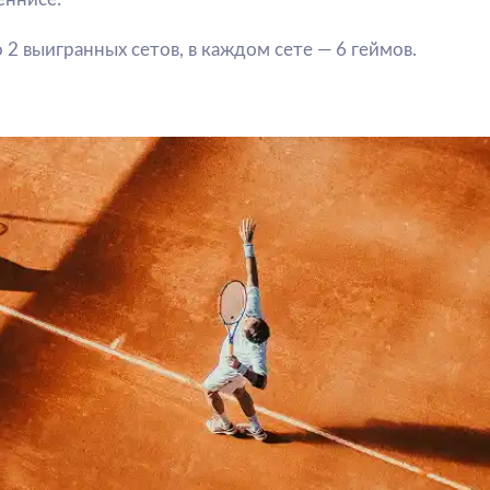
 очки
ку;
лощадки без отскока;
стены во время удара;
ной дважды подряд.