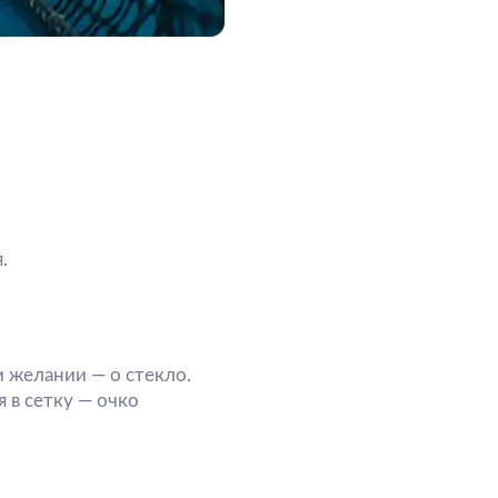
 стекло.
чко