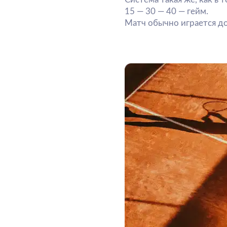
Как выигрываются
Команда получает очки, если:
соперник ударил мяч в сет
мяч отскочил дважды;
мяч вылетел за пределы п
игрок коснулся сетки или 
подача оказалась неудач